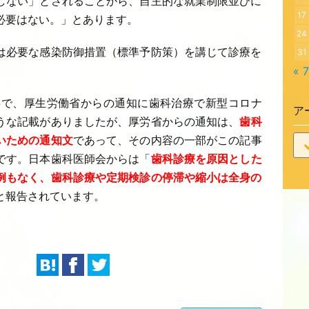
しない」とされることから、自主的な就業制限並びに
17
必要はない。」とあります。
24
は必要な感染防御措置（標準予防策）を講じて診療を
31
« 
事で、厚生労働省からの通知に歯科治療で新型コロナ
ア
うな記載がありましたが、厚労省からの通知は、
歯科
いための通知文
であって、その内容の一部がこの記事
です。
日本
歯科医師会からは「
歯科診療を原因とした
例もなく、歯科診療や定期検診の停滞や縮小は全身の
と報告されています。