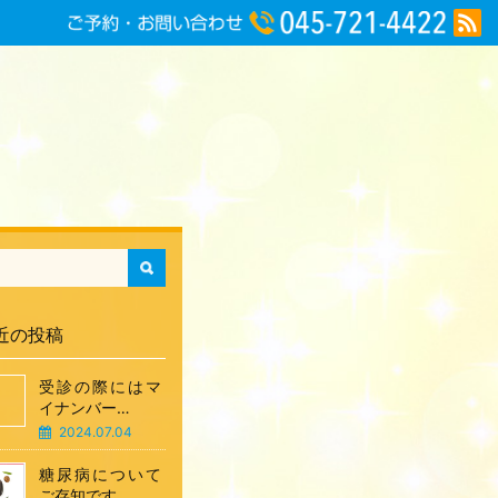
）
近の投稿
受診の際にはマ
イナンバー…
2024.07.04
糖尿病について
ご存知です…