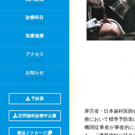
EQUIPMENT
診療科目
TREATMENT
医療連携
LINK
アクセス
ACCESS
お知らせ
INFORMATION
予診票
厚労省・日本歯科医師
訪問歯科診療申込書
療において標準予防策
機関従事者が事後的に
横浜ドクターズ