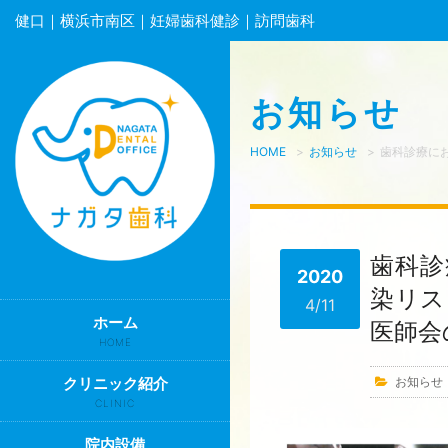
健口｜横浜市南区｜妊婦歯科健診｜訪問歯科
お知らせ
HOME
>
お知らせ
>
歯科診療に
歯科診
2020
染リス
4/11
ホーム
医師会
HOME
クリニック紹介
お知らせ
CLINIC
院内設備