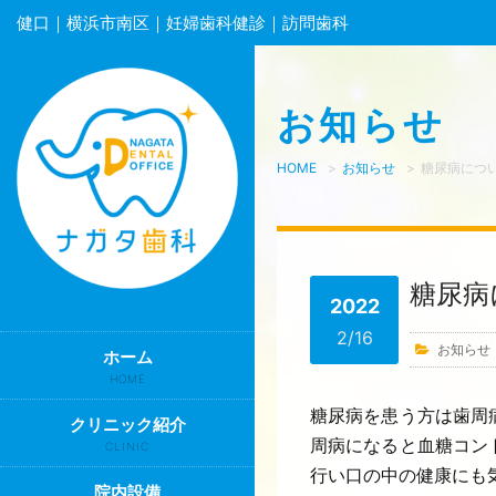
健口｜横浜市南区｜妊婦歯科健診｜訪問歯科
お知らせ
HOME
>
お知らせ
>
糖尿病につ
糖尿病
2022
2/16
お知らせ
ホーム
HOME
糖尿病を患う方は歯周
クリニック紹介
周病になると血糖コン
CLINIC
行い口の中の健康にも
院内設備