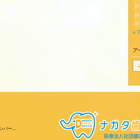
17
24
31
« 
ア
ンバー…