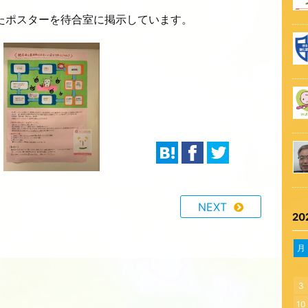
たポスターを待合室に掲示しています。
NEXT
20
月
3
10