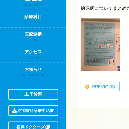
EQUIPMENT
糖尿病についてまとめ
診療科目
TREATMENT
医療連携
LINK
アクセス
ACCESS
お知らせ
INFORMATION
PREVIOUS
予診票
訪問歯科診療申込書
横浜ドクターズ